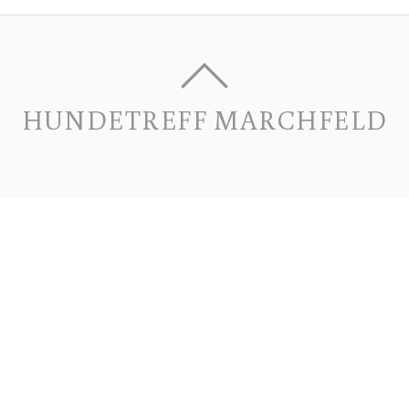
HUNDETREFF MARCHFELD