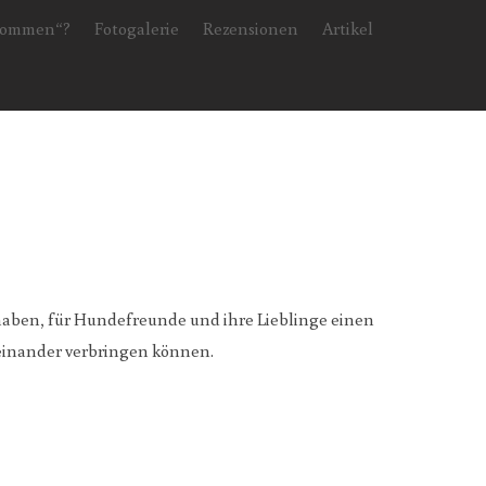
 kommen“?
Fotogalerie
Rezensionen
Artikel
t haben, für Hundefreunde und ihre Lieblinge einen
teinander verbringen können.