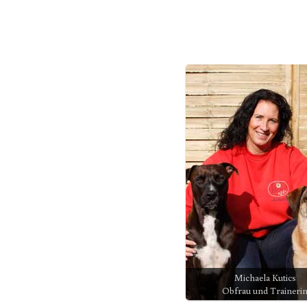
Michaela Kutics
Obfrau und Traineri